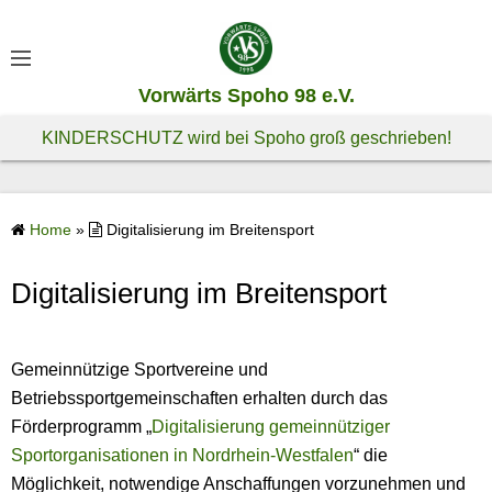
S
k
i
Vorwärts Spoho 98 e.V.
p
t
KINDERSCHUTZ wird bei Spoho groß geschrieben!
o
c
o
Home
»
Digitalisierung im Breitensport
n
t
Digitalisierung im Breitensport
e
n
t
Gemeinnützige Sportvereine und
Betriebssportgemeinschaften erhalten durch das
Förderprogramm „
Digitalisierung gemeinnütziger
Sportorganisationen in Nordrhein-Westfalen
“ die
Möglichkeit, notwendige Anschaffungen vorzunehmen und