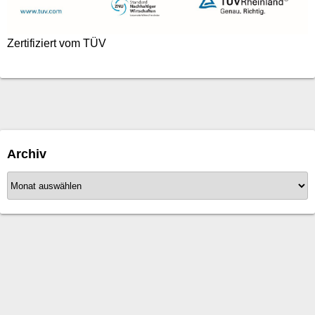
Zertifiziert vom TÜV
Archiv
A
r
c
h
i
v