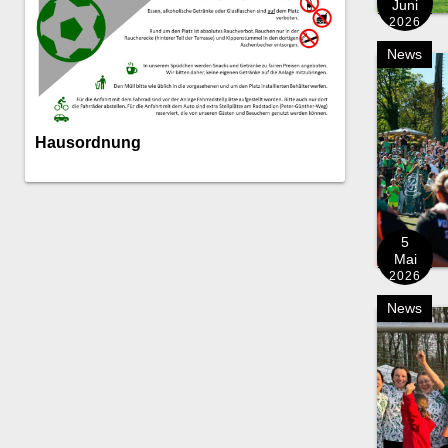
Juni
2026
News
Hausordnung
5
Mai
2026
News