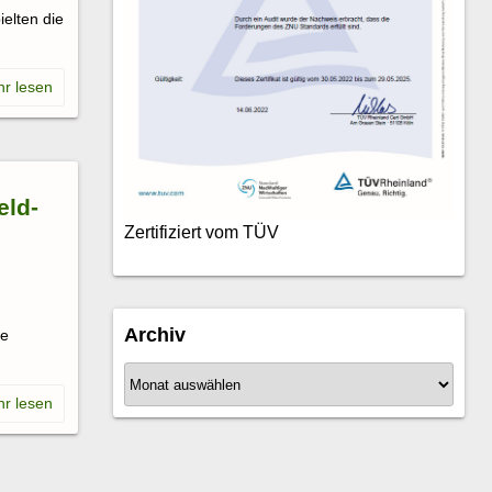
ielten die
eld-
Zertifiziert vom TÜV
Archiv
ie
A
r
c
h
i