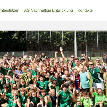
nterstützen
AG Nachhaltige Entwicklung
Kontakte
ine eigene Heimat
denkonto
soren
lliger Beitrag zur Trainier:innen-Finanzierung
ler Fördertopf