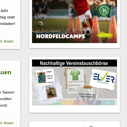
 Jahr
ag statt
einladen!
auen
n Saison
svollen
mund.