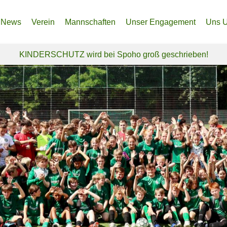
News
Verein
Mannschaften
Unser Engagement
Uns U
Anfahrt – So findest du uns!
Frauenabteilung
Unser Nordfeld – Endlich e
Spen
KINDERSCHUTZ wird bei Spoho groß geschrieben!
Über uns
Herrenabteilung
Spendenprojekt Ukraine
Spon
Historie
Jugendabteilung
Freiwi
Vereinsphilosophie & Ethikkodex
Inklusionsteam
Sozia