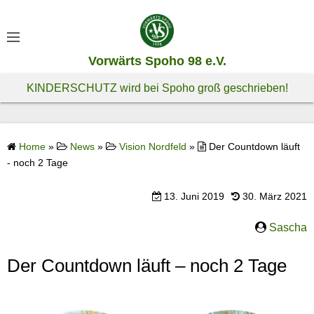
S
k
i
Vorwärts Spoho 98 e.V.
p
t
KINDERSCHUTZ wird bei Spoho groß geschrieben!
o
c
o
Home
»
News
»
Vision Nordfeld
»
Der Countdown läuft
n
- noch 2 Tage
t
e
13. Juni 2019
30. März 2021
n
t
Sascha
Der Countdown läuft – noch 2 Tage