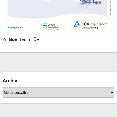
Zertifiziert vom TÜV
Archiv
A
r
c
h