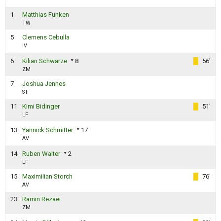
1
Matthias Funken
TW
5
Clemens Cebulla
IV
6
Kilian Schwarze
8
56'
ZM
7
Joshua Jennes
ST
11
Kimi Bidinger
51'
LF
13
Yannick Schmitter
17
AV
14
Ruben Walter
2
LF
15
Maximilian Storch
76'
AV
23
Ramin Rezaei
ZM