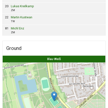
20
Lukas Kreilkamp
ZM
22
Martin Kustwan
TW
81
Michl Enz
ZM
Ground
Blau-Weiß