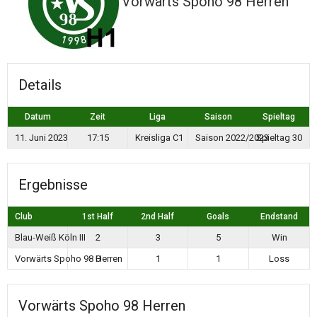
Vorwärts Spoho 98 Herren
Details
Datum
Zeit
Liga
Saison
Spieltag
11. Juni 2023
17:15
Kreisliga C1
Saison 2022/2023
Spieltag 30
Ergebnisse
Club
1st Half
2nd Half
Goals
Endstand
Blau-Weiß Köln III
2
3
5
Win
Vorwärts Spoho 98 Herren
0
1
1
Loss
Vorwärts Spoho 98 Herren