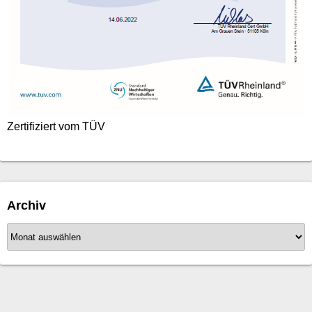
Zertifiziert vom TÜV
Archiv
A
r
c
h
i