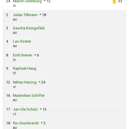
24
Marvin Dillenburg
12
33'
IV
2
Julian Tillmann
18
AV
3
Sascha Königsfeld
AV
4
Leo Köster
AV
8
Emil Greven
6
IV
9
Raphael Haag
ST
12
Niklas Herzog
24
IV
16
Maximilian Schiffer
AV
17
Jan-Ole Schulz
13
LF
18
Rio Grumbrecht
2
AV