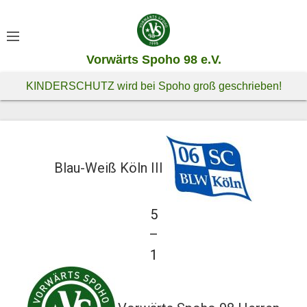
S
k
i
Vorwärts Spoho 98 e.V.
p
t
KINDERSCHUTZ wird bei Spoho groß geschrieben!
o
c
o
n
Blau-Weiß Köln III
t
e
n
5
t
—
1