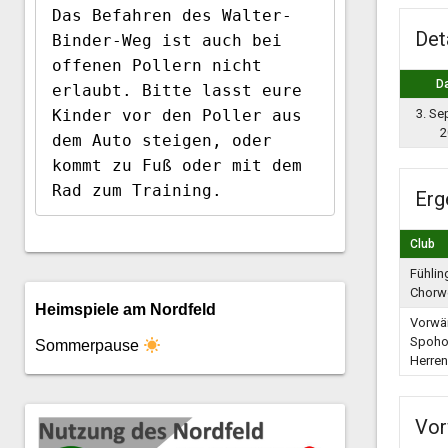
Das Befahren des Walter-
Det
Binder-Weg ist auch bei 
offenen Pollern nicht 
D
erlaubt. Bitte lasst eure 
Kinder vor den Poller aus 
3. Se
2
dem Auto steigen, oder 
kommt zu Fuß oder mit dem 
Rad zum Training.
Erg
Club
Fühlin
Chorwe
Heimspiele am Nordfeld
Vorwä
Spoho
Sommerpause
Herren
Vor