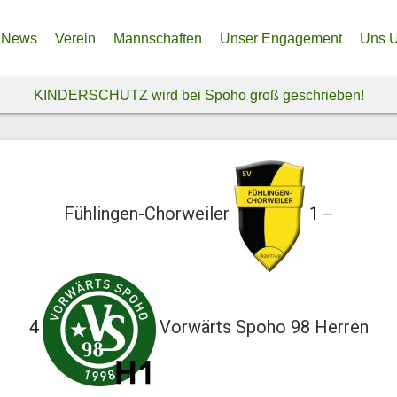
News
Verein
Mannschaften
Unser Engagement
Uns U
Anfahrt – So findest du uns!
Frauenabteilung
Unser Nordfeld – Endlich e
Spen
KINDERSCHUTZ wird bei Spoho groß geschrieben!
Über uns
Herrenabteilung
Spendenprojekt Ukraine
Spon
Historie
Jugendabteilung
Freiwi
Vereinsphilosophie & Ethikkodex
Inklusionsteam
Sozia
Fühlingen-Chorweiler
1
—
4
Vorwärts Spoho 98 Herren