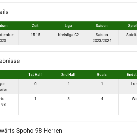
ails
atum
Zeit
Liga
Saison
Spiel
ptember
15:15
Kreisliga C2
Saison
Spielt
023
2023/2024
ebnisse
1st Half
2nd Half
Goals
Ends
gen-
0
1
1
Lo
iler
rts
1
3
4
Wi
 98
wärts Spoho 98 Herren