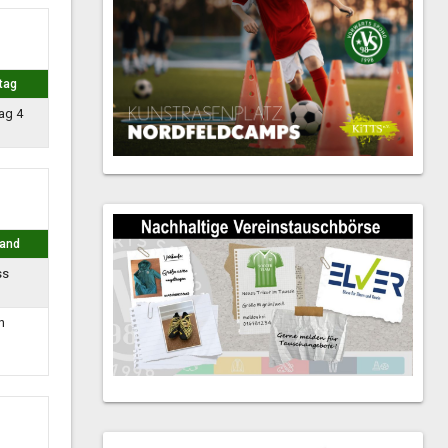
tag
ag 4
tand
ss
n