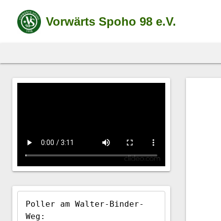
S
k
Vorwärts Spoho 98 e.V.
i
p
t
o
c
o
n
t
e
n
t
Poller am Walter-Binder-
Weg:
