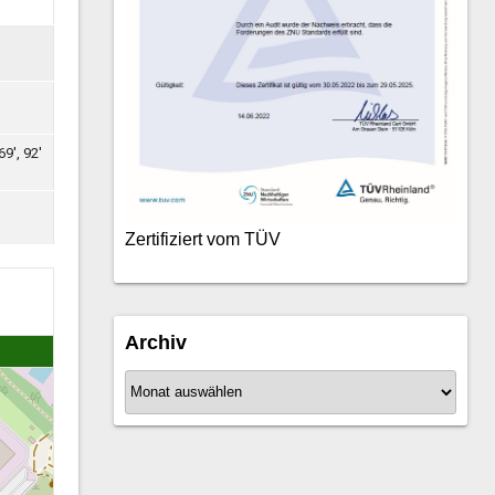
69', 92'
Zertifiziert vom TÜV
Archiv
A
r
c
h