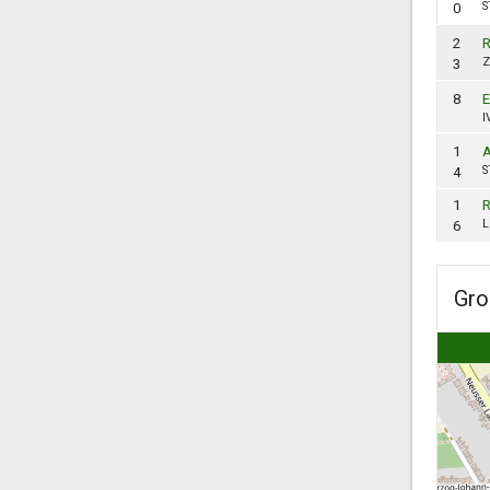
S
0
2
R
3
8
E
I
1
A
S
4
1
R
L
6
Gro