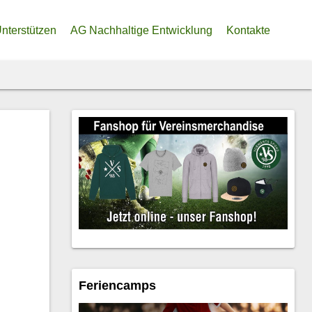
nterstützen
AG Nachhaltige Entwicklung
Kontakte
ine eigene Heimat
denkonto
soren
lliger Beitrag zur Trainier:innen-Finanzierung
ler Fördertopf
Feriencamps