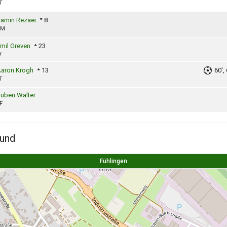
T
amin Rezaei
8
ZM
mil Greven
23
V
aron Krogh
13
60', 
T
uben Walter
F
und
Fühlingen