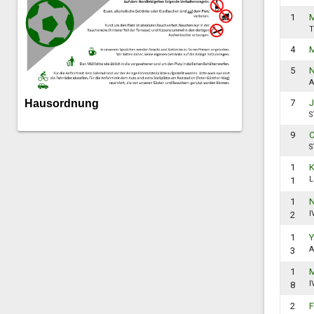
1
M
4
M
5
N
A
Hausordnung
7
J
S
9
C
S
1
K
L
1
1
N
I
2
1
Y
A
3
1
M
I
8
2
F