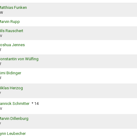
atthias Funken
TW
arvin Rupp
ils Rauschert
V
oshua Jennes
T
onstantin von Wülfing
T
imi Bidinger
F
iklas Herzog
V
annick Schmitter
14
V
arvin Dillenburg
V
ynn Leubecher