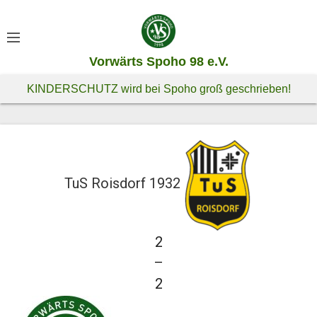
S
k
i
Vorwärts Spoho 98 e.V.
p
t
KINDERSCHUTZ wird bei Spoho groß geschrieben!
o
c
o
n
t
TuS Roisdorf 1932
e
n
t
2
—
2