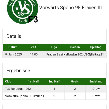
Vorwärts Spoho 98 Frauen III
Details
Datum
Zeit
Liga
Saison
Spieltag
9. Juni 2025
11:00
Frauen Bezirksliga 2
Saison 2024/2025
Spieltag 21
Ergebnisse
Club
1st Half
2nd Half
Goals
Endstand
TuS Roisdorf 1932
1
1
2
Draw
Vorwärts Spoho 98 Frauen III
0
2
2
Draw