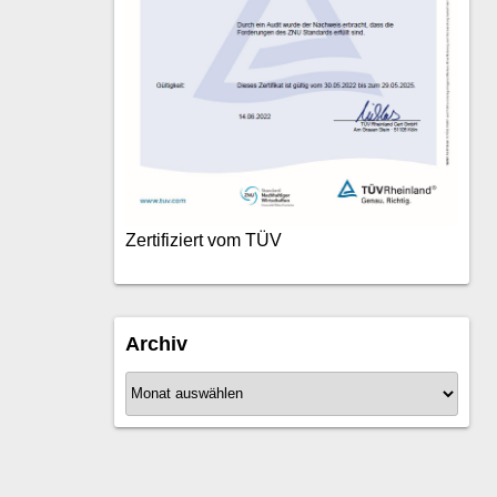
Zertifiziert vom TÜV
Archiv
A
r
c
h