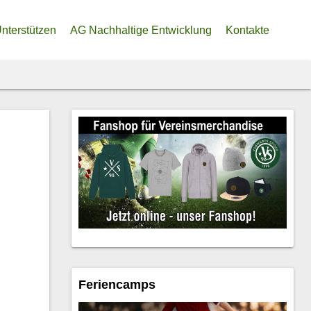
nterstützen
AG Nachhaltige Entwicklung
Kontakte
ine eigene Heimat
denkonto
soren
lliger Beitrag zur Trainier:innen-Finanzierung
ler Fördertopf
Feriencamps