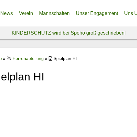
News
Verein
Mannschaften
Unser Engagement
Uns U
Anfahrt – So findest du uns!
Frauenabteilung
Unser Nordfeld – Endlich e
Spen
KINDERSCHUTZ wird bei Spoho groß geschrieben!
Über uns
Herrenabteilung
Spendenprojekt Ukraine
Spon
Historie
Jugendabteilung
Freiwi
e
»
Herrenabteilung
»
Spielplan HI
Vereinsphilosophie & Ethikkodex
Inklusionsteam
Sozia
elplan HI