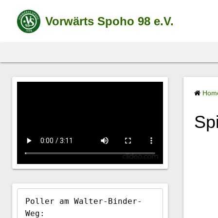
S
k
Vorwärts Spoho 98 e.V.
i
p
t
o
c
Hom
o
n
Spi
t
e
n
t
Poller am Walter-Binder-
Weg:
