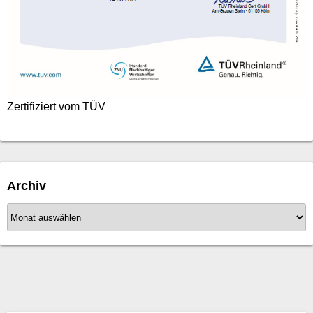
Zertifiziert vom TÜV
Archiv
A
r
c
h
i
v