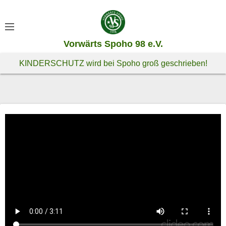
S
k
i
Vorwärts Spoho 98 e.V.
p
t
KINDERSCHUTZ wird bei Spoho groß geschrieben!
o
c
o
n
t
e
n
t