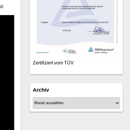
t:
Zertifiziert vom TÜV
Archiv
A
r
c
h