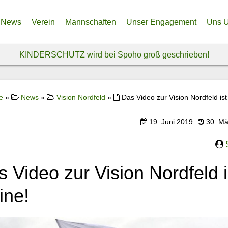
News
Verein
Mannschaften
Unser Engagement
Uns U
Anfahrt – So findest du uns!
Frauenabteilung
Unser Nordfeld – Endlich e
Spen
KINDERSCHUTZ wird bei Spoho groß geschrieben!
Über uns
Herrenabteilung
Spendenprojekt Ukraine
Spon
Historie
Jugendabteilung
Freiwi
e
»
News
»
Vision Nordfeld
»
Das Video zur Vision Nordfeld ist
Vereinsphilosophie & Ethikkodex
Inklusionsteam
Sozia
19. Juni 2019
30. Mä
 Video zur Vision Nordfeld i
ine!