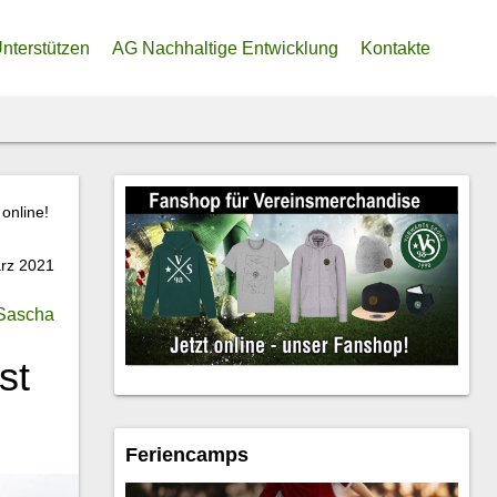
nterstützen
AG Nachhaltige Entwicklung
Kontakte
ine eigene Heimat
denkonto
soren
lliger Beitrag zur Trainier:innen-Finanzierung
 online!
ler Fördertopf
rz 2021
Sascha
st
Feriencamps