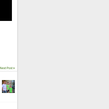
i
v
Next Post