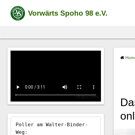
S
k
Vorwärts Spoho 98 e.V.
i
p
t
o
c
Hom
o
n
t
e
n
t
Das
onl
Poller am Walter-Binder-
Weg:
