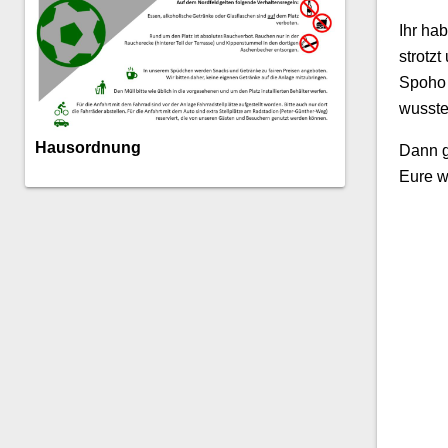
Ihr ha
strotz
Spoho 
wusste
Hausordnung
Dann g
Eure w