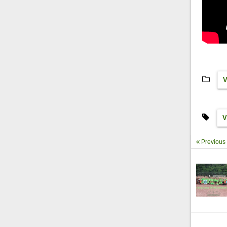
V
V
Previous 