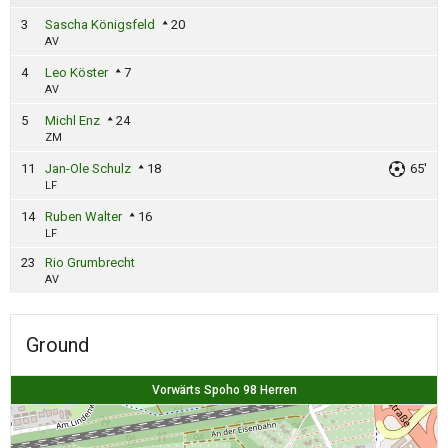
3
Sascha Königsfeld
20
AV
4
Leo Köster
7
AV
5
Michl Enz
24
ZM
11
Jan-Ole Schulz
18
65'
LF
14
Ruben Walter
16
LF
23
Rio Grumbrecht
AV
Ground
Vorwärts Spoho 98 Herren