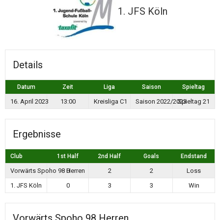
1. JFS Köln
Details
Datum
Zeit
Liga
Saison
Spieltag
16. April 2023
13:00
Kreisliga C1
Saison 2022/2023
Spieltag 21
Ergebnisse
Club
1st Half
2nd Half
Goals
Endstand
Vorwärts Spoho 98 Herren
0
2
2
Loss
1. JFS Köln
0
3
3
Win
Vorwärts Spoho 98 Herren