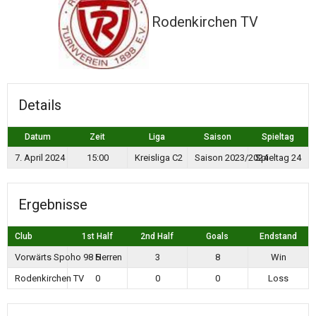
Rodenkirchen TV
Details
Datum
Zeit
Liga
Saison
Spieltag
7. April 2024
15:00
Kreisliga C2
Saison 2023/2024
Spieltag 24
Ergebnisse
Club
1st Half
2nd Half
Goals
Endstand
Vorwärts Spoho 98 Herren
5
3
8
Win
Rodenkirchen TV
0
0
0
Loss