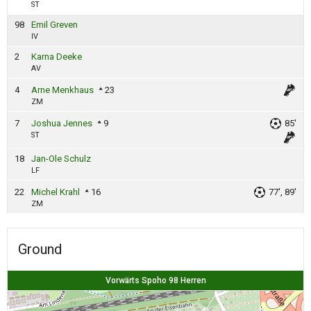
ST
98
Emil Greven
IV
2
Karna Deeke
AV
4
Arne Menkhaus
23
ZM
7
Joshua Jennes
9
85'
ST
18
Jan-Ole Schulz
LF
22
Michel Krahl
16
77', 89'
ZM
Ground
Vorwärts Spoho 98 Herren