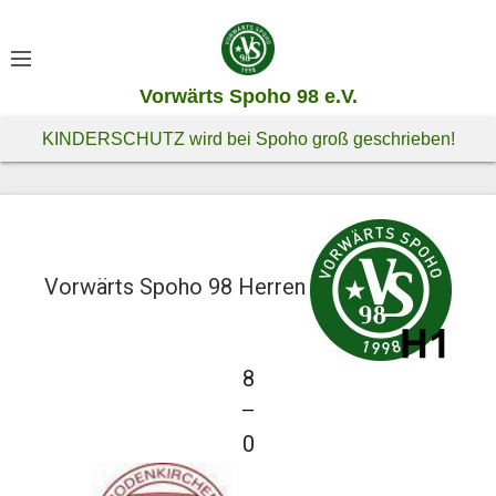
S
k
i
Vorwärts Spoho 98 e.V.
p
t
KINDERSCHUTZ wird bei Spoho groß geschrieben!
o
c
o
n
t
Vorwärts Spoho 98 Herren
e
n
t
8
—
0