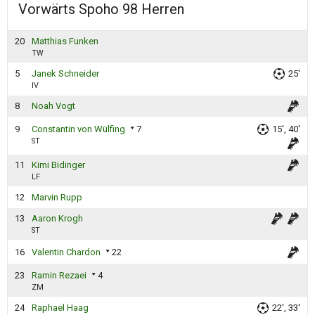
Vorwärts Spoho 98 Herren
20
Matthias Funken
TW
5
Janek Schneider
25'
IV
8
Noah Vogt
9
Constantin von Wülfing
7
15', 40'
ST
11
Kimi Bidinger
LF
12
Marvin Rupp
13
Aaron Krogh
ST
16
Valentin Chardon
22
23
Ramin Rezaei
4
ZM
24
Raphael Haag
22', 33'