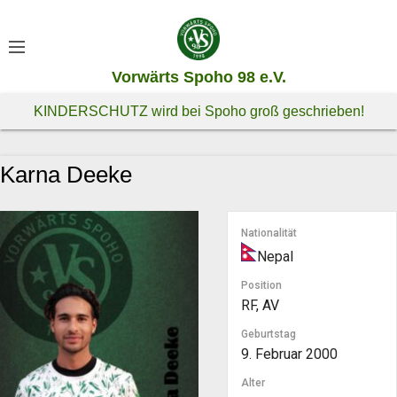
S
k
i
Vorwärts Spoho 98 e.V.
p
t
KINDERSCHUTZ wird bei Spoho groß geschrieben!
o
c
Karna Deeke
o
n
t
Nationalität
e
Nepal
n
t
Position
RF, AV
Geburtstag
9. Februar 2000
Alter