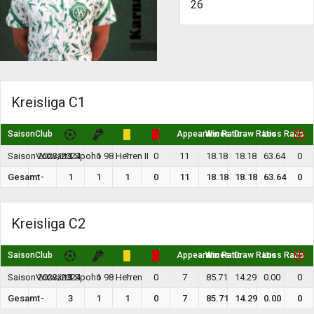
26
Kreisliga C1
Saison
Club
Appearances
Win Ratio
Draw Ratio
Loss Ratio
Saison 2023/2024
Vorwärts Spoho 98 Herren II
1
1
1
0
11
18.18
18.18
63.64
0
Gesamt
-
1
1
1
0
11
18.18
18.18
63.64
0
Kreisliga C2
Saison
Club
Appearances
Win Ratio
Draw Ratio
Loss Ratio
Saison 2023/2024
Vorwärts Spoho 98 Herren
3
1
1
0
7
85.71
14.29
0.00
0
Gesamt
-
3
1
1
0
7
85.71
14.29
0.00
0