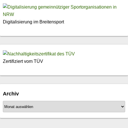
Digitalisierung im Breitensport
Zertifiziert vom TÜV
Archiv
A
r
c
h