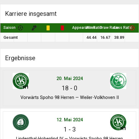
Karriere insgesamt
Saison
Appearances
Win Ratio
Draw Ratio
Loss Ratio
Gesamt
44.44
16.67
38.89
Ergebnisse
20. Mai 2024
18
-
0
Vorwärts Spoho 98 Herren — Weiler-Volkhoven II
12. Mai 2024
1
-
3
Lindenthal-Hohenlind IV — Vorwärts Spoho 98 Herren