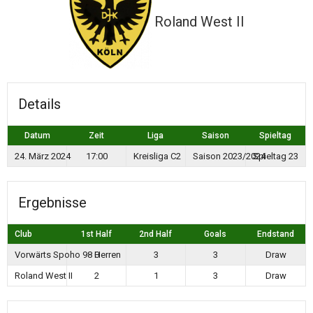
Roland West II
Details
Datum
Zeit
Liga
Saison
Spieltag
24. März 2024
17:00
Kreisliga C2
Saison 2023/2024
Spieltag 23
Ergebnisse
Club
1st Half
2nd Half
Goals
Endstand
Vorwärts Spoho 98 Herren
0
3
3
Draw
Roland West II
2
1
3
Draw