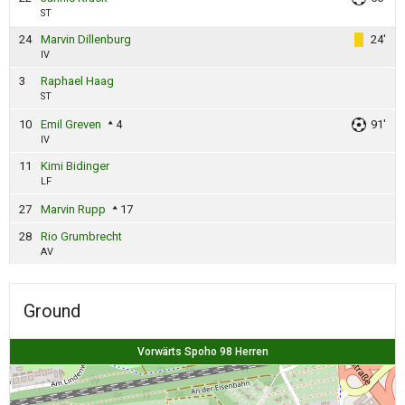
ST
24
Marvin Dillenburg
24'
IV
3
Raphael Haag
ST
10
Emil Greven
4
91'
IV
11
Kimi Bidinger
LF
27
Marvin Rupp
17
28
Rio Grumbrecht
AV
Ground
Vorwärts Spoho 98 Herren