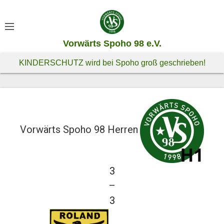
S
k
i
Vorwärts Spoho 98 e.V.
p
t
KINDERSCHUTZ wird bei Spoho groß geschrieben!
o
c
o
n
t
Vorwärts Spoho 98 Herren
e
n
t
3
—
3