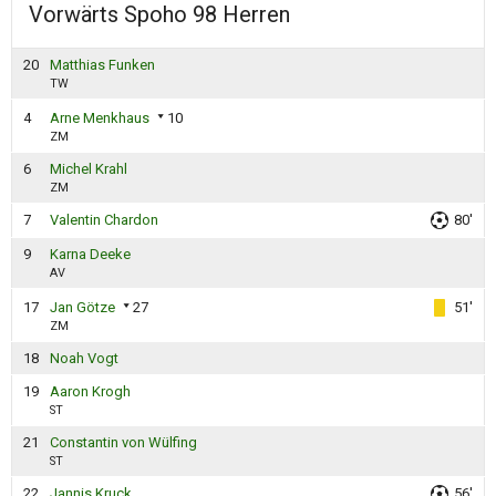
Vorwärts Spoho 98 Herren
20
Matthias Funken
TW
4
Arne Menkhaus
10
ZM
6
Michel Krahl
ZM
7
Valentin Chardon
80'
9
Karna Deeke
AV
17
Jan Götze
27
51'
ZM
18
Noah Vogt
19
Aaron Krogh
ST
21
Constantin von Wülfing
ST
22
Jannis Kruck
56'