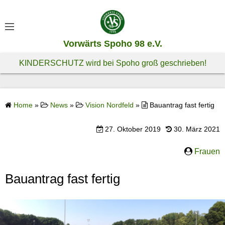
S
k
i
Vorwärts Spoho 98 e.V.
p
t
KINDERSCHUTZ wird bei Spoho groß geschrieben!
o
c
o
Home
»
News
»
Vision Nordfeld
»
Bauantrag fast fertig
n
t
27. Oktober 2019
30. März 2021
e
n
Frauen
t
Bauantrag fast fertig