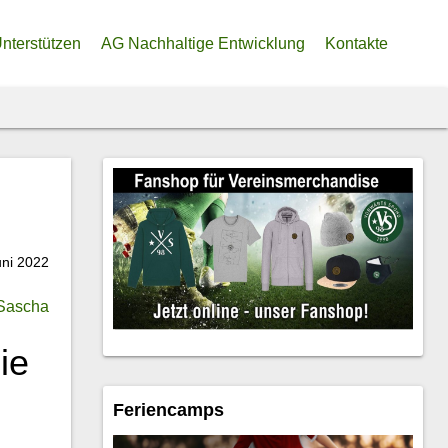
nterstützen
AG Nachhaltige Entwicklung
Kontakte
ine eigene Heimat
denkonto
soren
lliger Beitrag zur Trainier:innen-Finanzierung
ler Fördertopf
uni 2022
Sascha
ie
Feriencamps