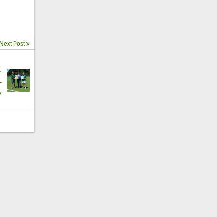
Next Post
.
-
V