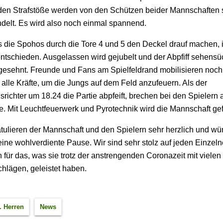
den Strafstöße werden von den Schützen beider Mannschaften 
delt. Es wird also noch einmal spannend.
ls die Spohos durch die Tore 4 und 5 den Deckel drauf machen, i
entschieden. Ausgelassen wird gejubelt und der Abpfiff sehensü
gesehnt. Freunde und Fans am Spielfeldrand mobilisieren noch
 alle Kräfte, um die Jungs auf dem Feld anzufeuern. Als der
richter um 18.24 die Partie abpfeift, brechen bei den Spielern a
 Mit Leuchtfeuerwerk und Pyrotechnik wird die Mannschaft gefe
atulieren der Mannschaft und den Spielern sehr herzlich und w
eine wohlverdiente Pause. Wir sind sehr stolz auf jeden Einzel
 für das, was sie trotz der anstrengenden Coronazeit mit vielen
hlägen, geleistet haben.
. Herren
News