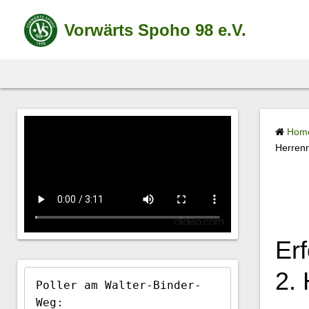
S
k
Vorwärts Spoho 98 e.V.
i
p
t
o
c
Hom
o
Herren
n
t
e
n
t
Erf
2.
Poller am Walter-Binder-
Weg:
