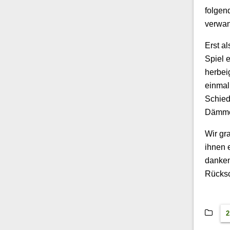
folgen
verwan
Erst a
Spiel 
herbei
einmal
Schieds
Dämme.
Wir gr
ihnen 
danken
Rücksc
2