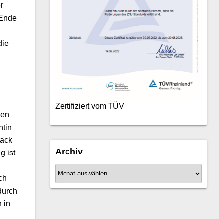
r
 Ende
die
Zertifiziert vom TÜV
nen
ntin
pack
Archiv
g ist
A
ch
r
durch
c
 in
h