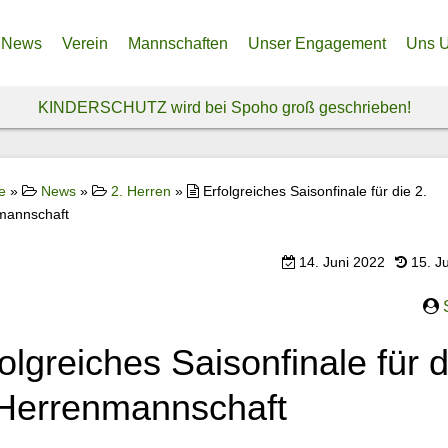
News
Verein
Mannschaften
Unser Engagement
Uns U
Anfahrt – So findest du uns!
Frauenabteilung
Unser Nordfeld – Endlich e
Spen
KINDERSCHUTZ wird bei Spoho groß geschrieben!
Über uns
Herrenabteilung
Spendenprojekt Ukraine
Spon
Historie
Jugendabteilung
Freiwi
e
»
News
»
2. Herren
»
Erfolgreiches Saisonfinale für die 2.
mannschaft
Vereinsphilosophie & Ethikkodex
Inklusionsteam
Sozia
14. Juni 2022
15. J
olgreiches Saisonfinale für d
 Herrenmannschaft