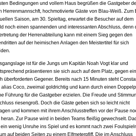
sten Bedingungen und vollem Haus begrüßen die Gastgeber de
n Herrenmannschft, hochmotivierte Gäste von Blau-Weiß. Zum
tuellen Saison, am 30. Spieltag, erwartet die Besucher auf dem
ld noch einen spannenden und interessanten Abschluss, denn 
ertretung der Herrenabteilung kann mit einem Sieg gegen den
ndritten auf der heimischen Anlagen den Meistertitel für sich
iden.
sgangslage ist für die Jungs um Kapitän Noah Vogt klar und
sprechend präsentieren sie sich auch auf dem Platz, gegen ei
ich überforderten Gegener. Bereits nach 15 Minuten steht Consta
, alias Coco, zweimal goldrichtig und kann durch einen Doppel
ühe Führung für die Gastgeber erzielen. Die Freude und Stimmun
chluss riesengroß. Doch die Gäste geben sich so leicht nicht
agen und kommen mit ihrem Anschlusstreffen vor der Pause no
 heran. Zur Pause wird in beiden Teams fleißig gewechselt. Da
ein wenig Unruhe ins Spiel und es kommt nach zwei Foulspieln
aum auf beiden Seiten zu einem Elfmeterpfiff. Die im Anschluss