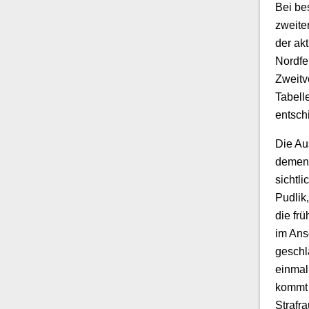
Bei be
zweite
der ak
Nordfe
Zweitv
Tabelle
entsch
Die Au
dement
sichtl
Pudlik
die fr
im Ans
geschl
einmal
kommt 
Strafr