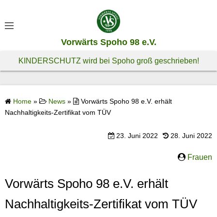
S
k
i
Vorwärts Spoho 98 e.V.
p
t
KINDERSCHUTZ wird bei Spoho groß geschrieben!
o
c
o
Home
»
News
»
Vorwärts Spoho 98 e.V. erhält
n
Nachhaltigkeits-Zertifikat vom TÜV
t
e
23. Juni 2022
28. Juni 2022
n
t
Frauen
Vorwärts Spoho 98 e.V. erhält
Nachhaltigkeits-Zertifikat vom TÜV