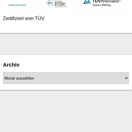
Zertifiziert vom TÜV
Archiv
A
r
c
h
i
v