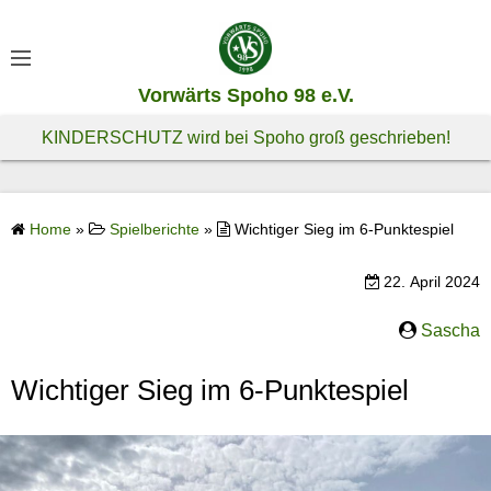
S
k
i
Vorwärts Spoho 98 e.V.
p
t
KINDERSCHUTZ wird bei Spoho groß geschrieben!
o
c
o
Home
»
Spielberichte
»
Wichtiger Sieg im 6-Punktespiel
n
t
22. April 2024
e
n
Sascha
t
Wichtiger Sieg im 6-Punktespiel