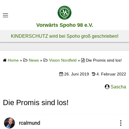
S
k
i
Vorwärts Spoho 98 e.V.
p
t
KINDERSCHUTZ wird bei Spoho groß geschrieben!
o
c
o
Home
»
News
»
Vision Nordfeld
»
Die Promis sind los!
n
t
26. Juni 2019
4. Februar 2022
e
n
Sascha
t
Die Promis sind los!