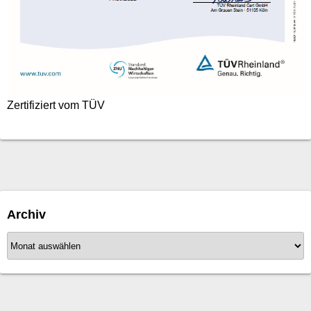
Zertifiziert vom TÜV
Archiv
A
r
c
h