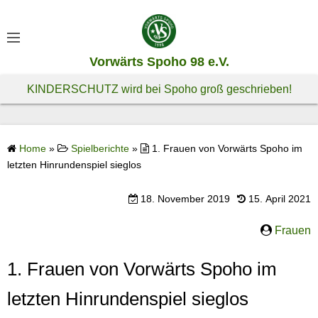
S
k
i
Vorwärts Spoho 98 e.V.
p
t
KINDERSCHUTZ wird bei Spoho groß geschrieben!
o
c
o
Home
»
Spielberichte
»
1. Frauen von Vorwärts Spoho im
n
letzten Hinrundenspiel sieglos
t
e
18. November 2019
15. April 2021
n
t
Frauen
1. Frauen von Vorwärts Spoho im
letzten Hinrundenspiel sieglos