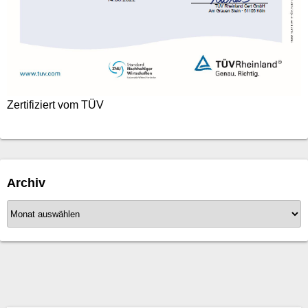
Zertifiziert vom TÜV
Archiv
A
r
c
h
i
v