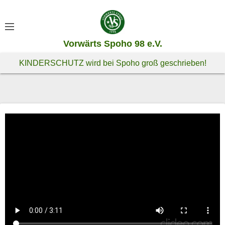
S
k
i
Vorwärts Spoho 98 e.V.
p
t
KINDERSCHUTZ wird bei Spoho groß geschrieben!
o
c
o
n
t
e
n
t