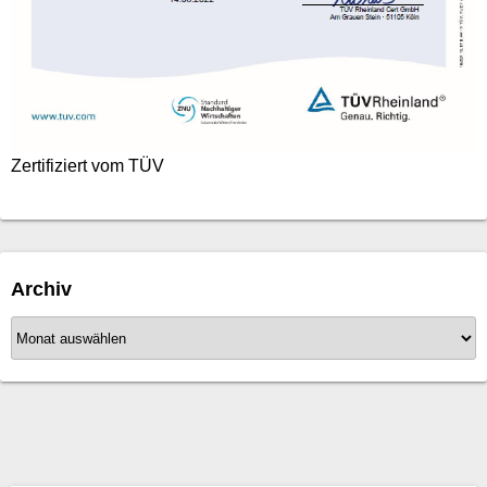
Zertifiziert vom TÜV
Archiv
A
r
c
h
i
v