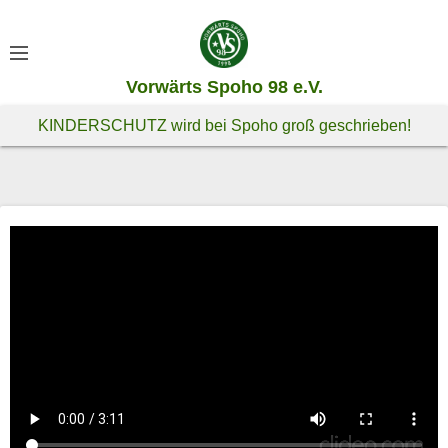
S
k
i
Vorwärts Spoho 98 e.V.
p
t
KINDERSCHUTZ wird bei Spoho groß geschrieben!
o
c
o
n
t
e
n
t