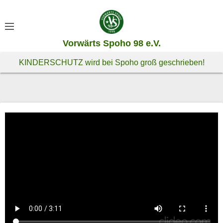
S
k
i
Vorwärts Spoho 98 e.V.
p
t
KINDERSCHUTZ wird bei Spoho groß geschrieben!
o
c
o
n
t
e
n
t