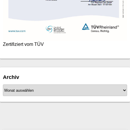
Zertifiziert vom TÜV
Archiv
A
r
c
h
i
v