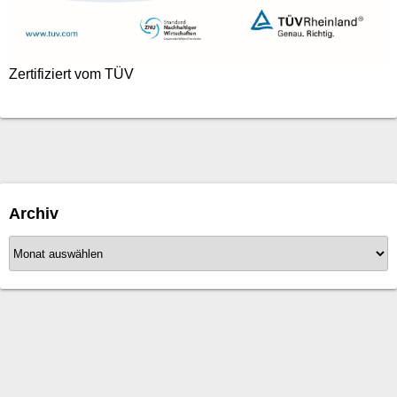
Zertifiziert vom TÜV
Archiv
A
r
c
h
i
v