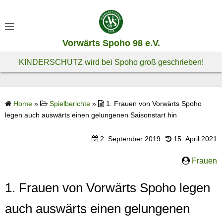
S
k
i
Vorwärts Spoho 98 e.V.
p
t
KINDERSCHUTZ wird bei Spoho groß geschrieben!
o
c
o
Home
»
Spielberichte
»
1. Frauen von Vorwärts Spoho
n
legen auch auswärts einen gelungenen Saisonstart hin
t
e
2. September 2019
15. April 2021
n
t
Frauen
1. Frauen von Vorwärts Spoho legen
auch auswärts einen gelungenen