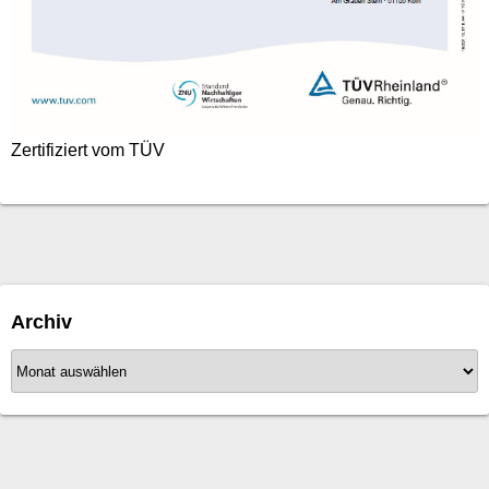
Zertifiziert vom TÜV
Archiv
A
r
c
h
i