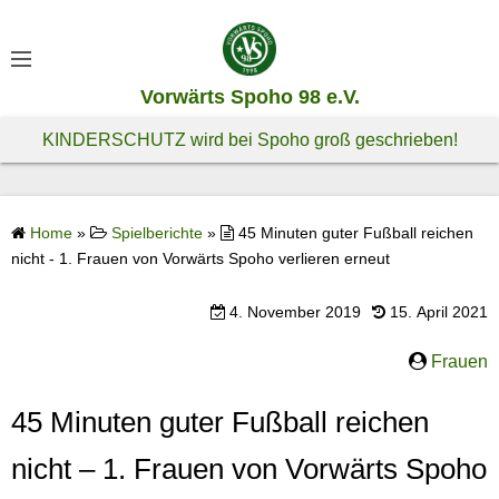
S
k
i
Vorwärts Spoho 98 e.V.
p
t
KINDERSCHUTZ wird bei Spoho groß geschrieben!
o
c
o
Home
»
Spielberichte
»
45 Minuten guter Fußball reichen
n
nicht - 1. Frauen von Vorwärts Spoho verlieren erneut
t
e
4. November 2019
15. April 2021
n
t
Frauen
45 Minuten guter Fußball reichen
nicht – 1. Frauen von Vorwärts Spoho