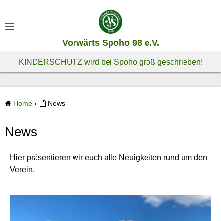
S
k
i
Vorwärts Spoho 98 e.V.
p
t
KINDERSCHUTZ wird bei Spoho groß geschrieben!
o
c
o
Home
»
News
n
t
News
e
n
Hier präsentieren wir euch alle Neuigkeiten rund um den
t
Verein.